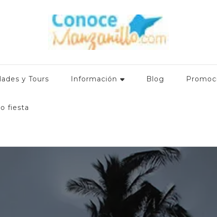
mación relevante para el turista que visita el destino: Hoteles en
 promociones. ¿Qué hacer en Manzanillo Colima? www.conocem
dades y Tours
Información
Blog
Promoc
o fiesta