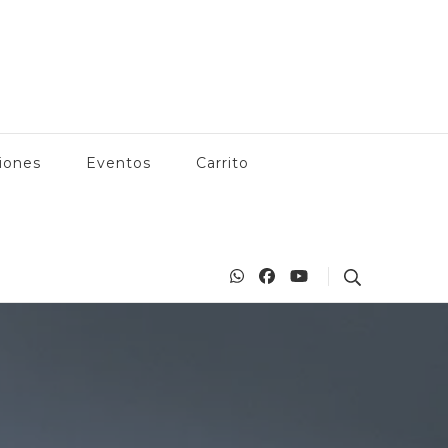
 Manzanillo, actividades en Manzanillo, playas, bares, restaurantes
anzanillo.com
iones
Eventos
Carrito