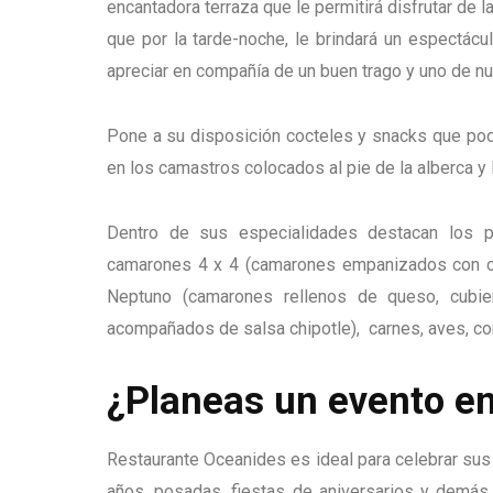
encantadora terraza que le permitirá disfrutar de l
que por la tarde-noche, le brindará un espectác
apreciar en compañía de un buen trago y uno de nue
Pone a su disposición cocteles y snacks que podr
en los camastros colocados al pie de la alberca y l
Dentro de sus especialidades destacan los pla
camarones 4 x 4 (camarones empanizados con coc
Neptuno (camarones rellenos de queso, cubie
acompañados de salsa chipotle), carnes, aves, com
¿Planeas un evento e
Restaurante Oceanides es ideal para celebrar su
años, posadas, fiestas de aniversarios y demás 