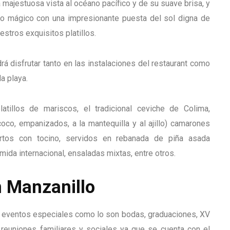
a majestuosa vista al océano pacífico y de su suave brisa, y
ulo mágico con una impresionante puesta del sol digna de
stros exquisitos platillos.
á disfrutar tanto en las instalaciones del restaurant como
a playa.
tillos de mariscos, el tradicional ceviche de Colima,
o, empanizados, a la mantequilla y al ajillo) camarones
rtos con tocino, servidos en rebanada de piña asada
ida internacional, ensaladas mixtas, entre otros.
n Manzanillo
s eventos especiales como lo son bodas, graduaciones, XV
reuniones familiares y sociales ya que se cuenta con el