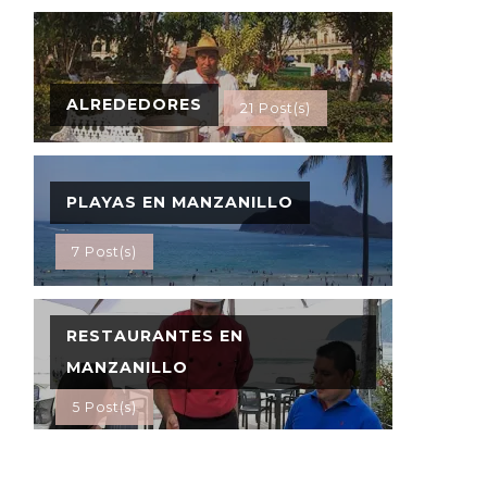
ALREDEDORES
21 Post(s)
PLAYAS EN MANZANILLO
7 Post(s)
RESTAURANTES EN
MANZANILLO
5 Post(s)