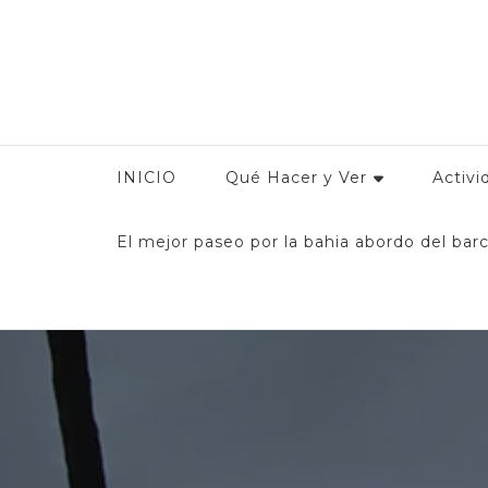
Conoce Manzanilllo
Guía Turística de Manzanillo: Encuentra toda la infor
y
INICIO
Qué Hacer y Ver
Activi
El mejor paseo por la bahia abordo del barc