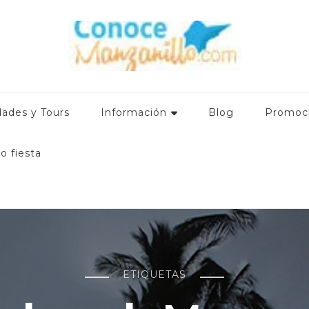
mación relevante para el turista que visita el destino: Hoteles en
 promociones. ¿Qué hacer en Manzanillo Colima? www.conocem
dades y Tours
Información
Blog
Promoc
o fiesta
ETIQUETAS