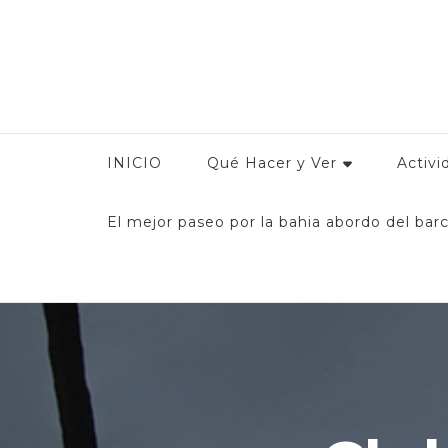
Conoce Manzanilllo
Guía Turística de Manzanillo: Encuentra toda la infor
y
INICIO
Qué Hacer y Ver
Activi
El mejor paseo por la bahia abordo del barc