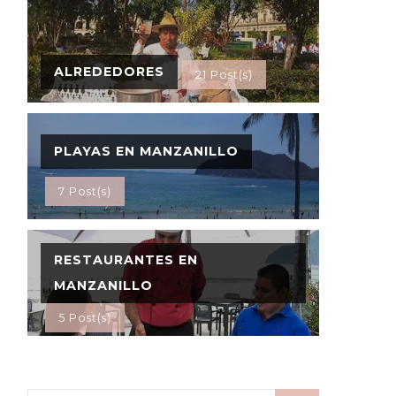
ALREDEDORES
21 Post(s)
PLAYAS EN MANZANILLO
7 Post(s)
RESTAURANTES EN
MANZANILLO
5 Post(s)