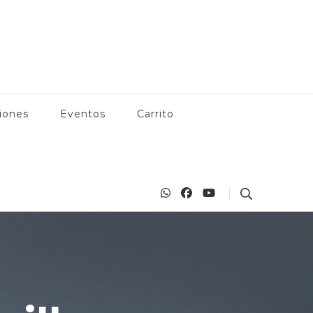
 Manzanillo, actividades en Manzanillo, playas, bares, restaurantes
anzanillo.com
iones
Eventos
Carrito