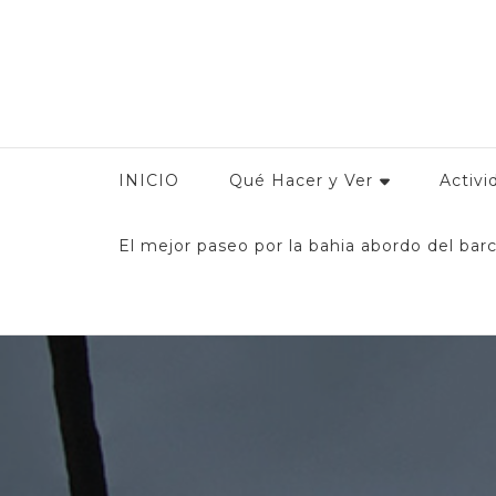
Conoce Manzanilllo
Guía Turística de Manzanillo: Encuentra toda la infor
y
INICIO
Qué Hacer y Ver
Activi
El mejor paseo por la bahia abordo del barc