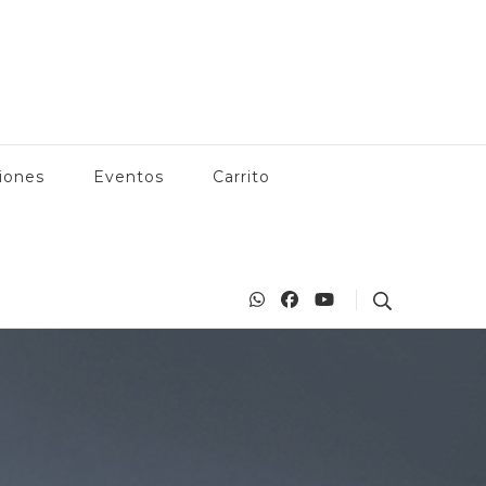
 Manzanillo, actividades en Manzanillo, playas, bares, restaurantes
anzanillo.com
iones
Eventos
Carrito