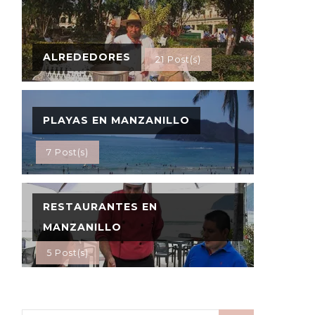
ALREDEDORES
21 Post(s)
PLAYAS EN MANZANILLO
7 Post(s)
RESTAURANTES EN
MANZANILLO
5 Post(s)