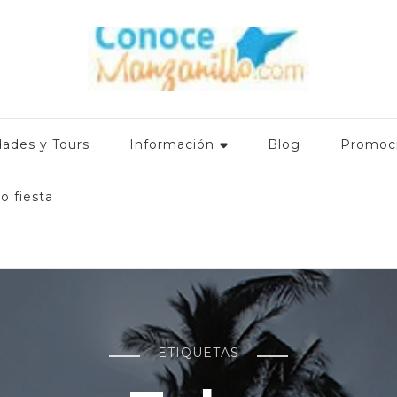
mación relevante para el turista que visita el destino: Hoteles en
 promociones. ¿Qué hacer en Manzanillo Colima? www.conocem
dades y Tours
Información
Blog
Promoc
o fiesta
ETIQUETAS