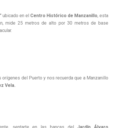
”
ubicado en el
Centro Histórico de Manzanillo
, esta
tián, mide 25 metros de alto por 30 metros de base
acular.
 orígenes del Puerto y nos recuerda que a Manzanillo
ez Vela.
mente, sentarte en las bancas del
Jardín Álvaro