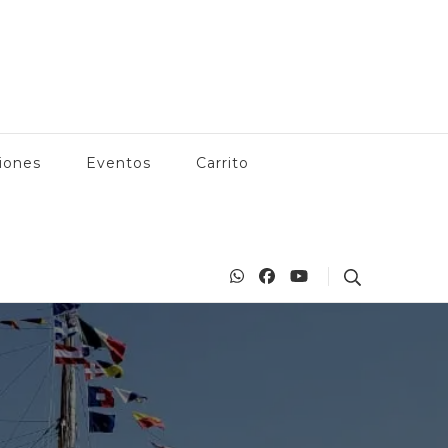
 Manzanillo, actividades en Manzanillo, playas, bares, restaurantes
anzanillo.com
iones
Eventos
Carrito