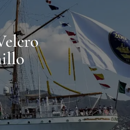
Velero
illo