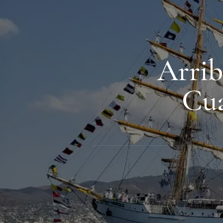
Arrib
Cua