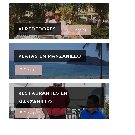
ALREDEDORES
21 Post(s)
PLAYAS EN MANZANILLO
7 Post(s)
RESTAURANTES EN
MANZANILLO
5 Post(s)