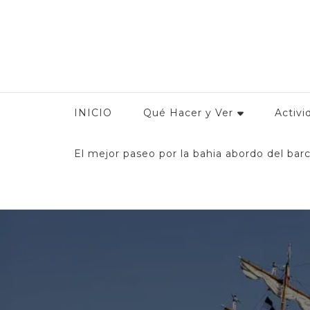
Conoce Manzanilllo
Guía Turística de Manzanillo: Encuentra toda la infor
y
INICIO
Qué Hacer y Ver
Activi
El mejor paseo por la bahia abordo del barc