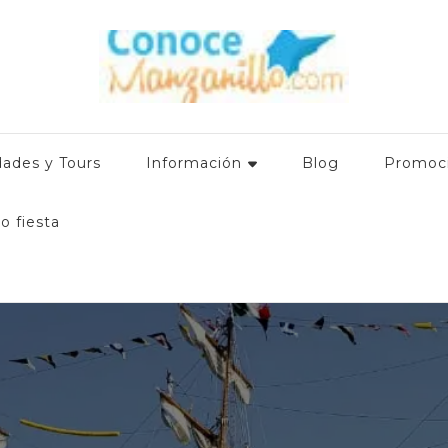
mación relevante para el turista que visita el destino: Hoteles en
 promociones. ¿Qué hacer en Manzanillo Colima? www.conocem
dades y Tours
Información
Blog
Promoc
o fiesta